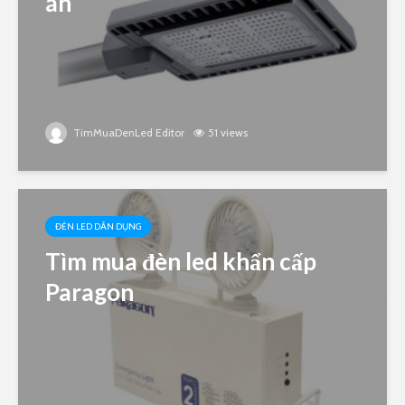
án
TimMuaDenLed Editor
51 views
ĐÈN LED DÂN DỤNG
Tìm mua đèn led khẩn cấp
Paragon