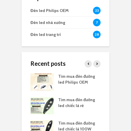
Đèn led Philips OEM
23
Đèn led nhà xưởng
7
Đèn led trang trí
28
Recent posts
ua đèn highbay
Tìm mua đèn đường
T
 nổ
led Philips OEM
l
ua đèn highbay
Tìm mua đèn đường
T
s 150W
led chiếc lá rẻ
l
ua đèn led
Tìm mua đèn đường
T
ay 100W
led chiếc lá 100W
l