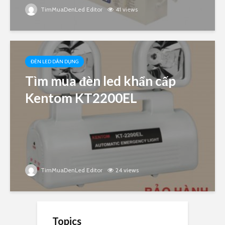
TimMuaDenLed Editor
41 views
ĐÈN LED DÂN DỤNG
Tìm mua đèn led khẩn cấp
Kentom KT2200EL
TimMuaDenLed Editor
24 views
Topics