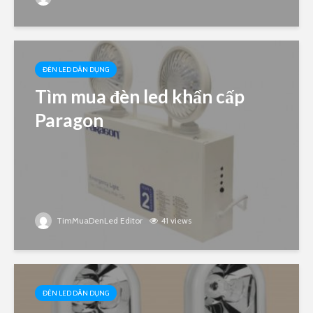
ĐÈN LED DÂN DỤNG
Tìm mua đèn led khẩn cấp
Paragon
TimMuaDenLed Editor
41 views
ĐÈN LED DÂN DỤNG