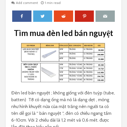
Add comment
1 min read
Tìm mua đèn led bán nguyệt
Đèn led bán nguyệt ; không giống với đèn tuýp (tube,
batten) T8 có dạng ống mà nó là dạng dẹt , mỏng
như hình khuyết nửa của mặt trăng nên người ta có
tên dễ gọi là “ bán nguyệt “, đèn có chiều ngang tầm
6-10cm. Với 2 chiều dài là 1,2 mét và 0,6 mét. được
lắp đặt theo kiểu gắn nổi.