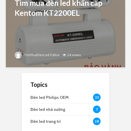
Tìm mua đèn led khẩn cấp
Kentom KT2200EL
TimMuaDenLed Editor
24 views
Topics
Đèn led Philips OEM
23
Đèn led nhà xưởng
7
Đèn led trang trí
28