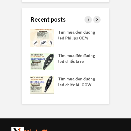
Recent posts
ua đèn highbay
Tìm mua đèn đường
T
 nổ
led Philips OEM
l
ua đèn highbay
Tìm mua đèn đường
T
s 150W
led chiếc lá rẻ
l
ua đèn led
Tìm mua đèn đường
T
ay 100W
led chiếc lá 100W
l