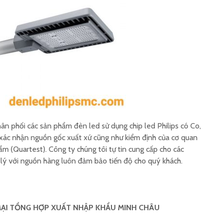
Tìm nhà sản xuất đèn
Tìm mua
led Philips
chống n
Tìm mua đèn đường
Tìm mua
led Philips rẻ
Philips
Tìm nơi sản xuất đèn
Tìm mua
led Philips Việt Nam
highba
n phối các sản phẩm đèn led sử dụng chip led Philips có Co,
y xác nhận nguồn gốc xuất xứ cũng như kiểm định của cơ quan
m (Quartest). Công ty chúng tôi tự tin cung cấp cho các
lý với nguồn hàng luôn đảm bảo tiến độ cho quý khách.
ẠI TỔNG HỢP XUẤT NHẬP KHẨU MINH CHÂU