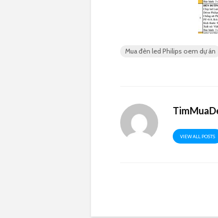
Mua đèn led Philips oem dự án
TimMuaDe
VIEW ALL POSTS