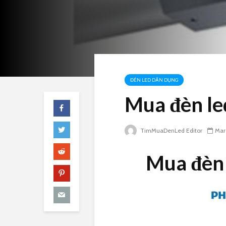
ĐÈN LED DÂN DỤNG
Mua đèn le
TimMuaDenLed Editor
Mar
Mua đèn 