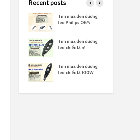
Recent posts
 đèn highbay
Tìm mua đèn đường
Tìm
ổ
led Philips OEM
led
 đèn highbay
Tìm mua đèn đường
Tì
 150W
led chiếc lá rẻ
led
 đèn led
Tìm mua đèn đường
Tìm
y 100W
led chiếc lá 100W
led