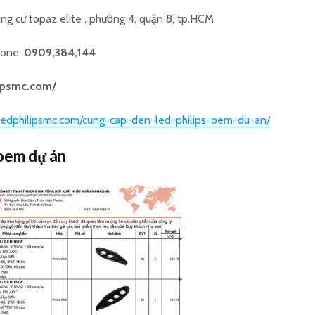
ng cư topaz elite , phường 4, quận 8, tp.HCM
hone:
0909,384,144
lipsmc.com/
nledphilipsmc.com/cung-cap-den-led-philips-oem-du-an/
 oem dự án