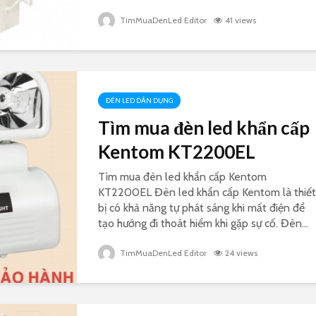
TimMuaDenLed Editor
41 views
ĐÈN LED DÂN DỤNG
Tìm mua đèn led khẩn cấp
Kentom KT2200EL
Tìm mua đèn led khẩn cấp Kentom
KT2200EL Đèn led khẩn cấp Kentom là thiết
bị có khả năng tự phát sáng khi mất điện để
tạo hướng đi thoát hiểm khi gặp sự cố. Đèn...
TimMuaDenLed Editor
24 views