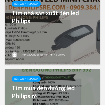
ĐÈN LED PHILIPS OEM
Tìm nhà sản xuất đèn led
Philips
TimMuaDenLed Editor
45 views
ĐÈN LED PHILIPS OEM
Tìm mua đèn đường led
Philips rẻ