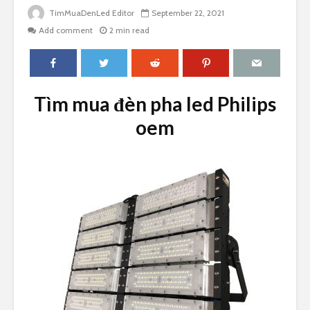
TimMuaDenLed Editor
September 22, 2021
Add comment
2 min read
Tìm mua đèn pha led Philips
oem