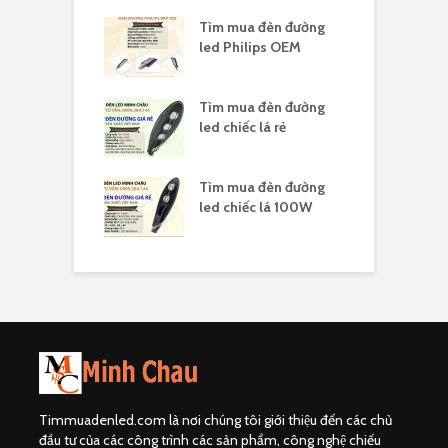
ua đèn highbay
Tìm mua đèn đường
T
 nổ
led Philips OEM
l
ua đèn highbay
Tìm mua đèn đường
T
s 150W
led chiếc lá rẻ
l
ua đèn led
Tìm mua đèn đường
T
ay 100W
led chiếc lá 100W
l
Timmuadenled.com là nơi chúng tôi giới thiệu đến các chủ
đầu tư của các công trình các sản phẩm, công nghệ chiếu