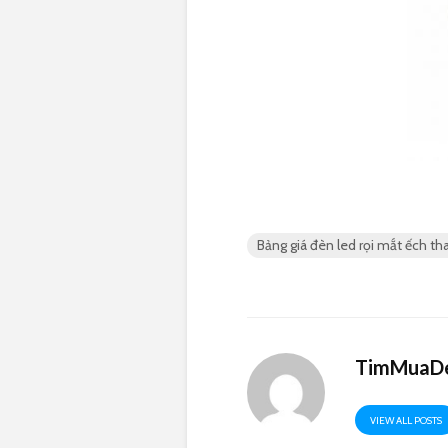
Bảng giá đèn led rọi mắt ếch th
TimMuaDe
VIEW ALL POSTS