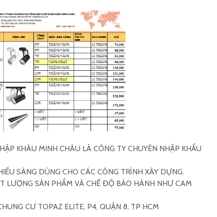
Tìm nhà sản xuất đèn
Tìm mua
led Philips
chống n
Tìm mua đèn đường
Tìm mua
led Philips rẻ
Philips
Tìm nơi sản xuất đèn
Tìm mua
led Philips Việt Nam
highba
HẬP KHÂU MINH CHÂU LÀ CÔNG TY CHUYÊN NHẬP KHẨU
HIẾU SÁNG DÙNG CHO CÁC CÔNG TRÌNH XÂY DỰNG.
ẤT LƯỢNG SẢN PHẨM VÀ CHẾ ĐỘ BẢO HÀNH NHƯ CAM
CHUNG CƯ TOPAZ ELITE, P4, QUẬN 8, TP HCM