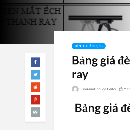
ĐÈN LED DÂN DỤNG
Bảng giá đè
ray
TimMuaDenLed Editor
Mar
Bảng giá đ