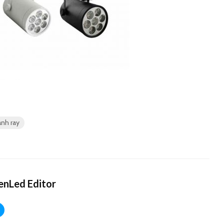
anh ray
nLed Editor