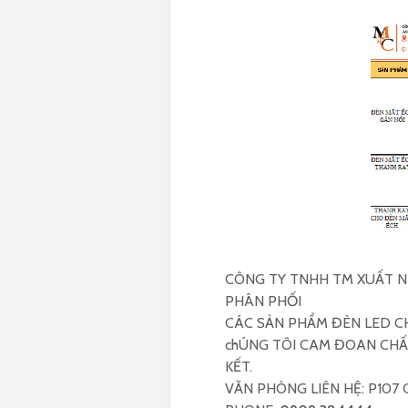
CÔNG TY TNHH TM XUẤT N
PHÂN PHỐI
CÁC SẢN PHẨM ĐÈN LED C
chÚNG TÔI CAM ĐOAN CH
KẾT.
VĂN PHÒNG LIÊN HỆ: P107 