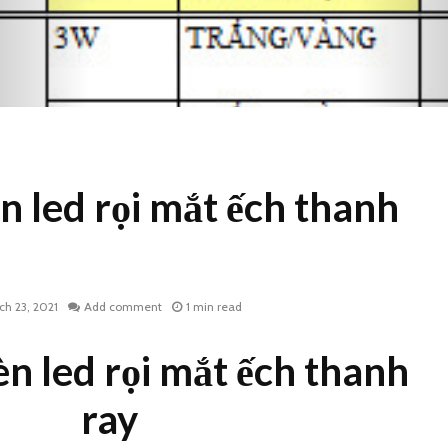
n led rọi mắt ếch thanh
ch 23, 2021
Add comment
1 min read
èn led rọi mắt ếch thanh
ray