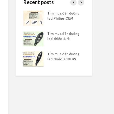
Recent posts
 đèn highbay
Tìm mua đèn đường
Tìm
ổ
led Philips OEM
led
 đèn highbay
Tìm mua đèn đường
Tì
 150W
led chiếc lá rẻ
led
 đèn led
Tìm mua đèn đường
Tìm
y 100W
led chiếc lá 100W
led